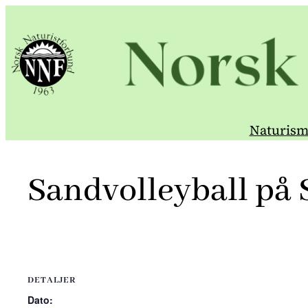
Hopp
til
innhold
Naturism
Sandvolleyball på
DETALJER
Dato: