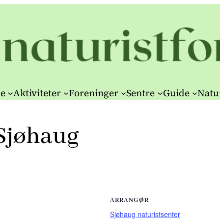
e
Aktiviteter
Foreninger
Sentre
Guide
Natu
 Sjøhaug
ARRANGØR
Sjøhaug naturistsenter