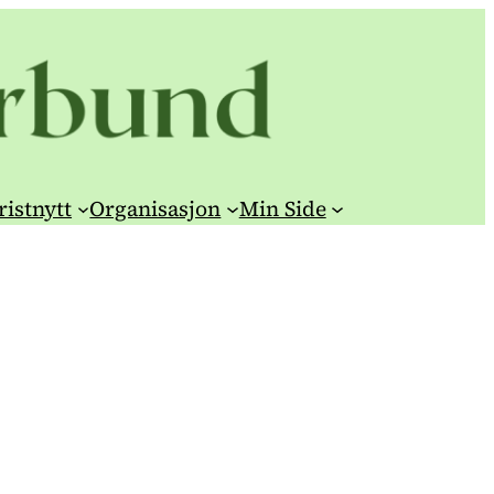
ristnytt
Organisasjon
Min Side