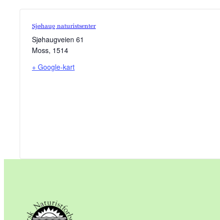
Sjøhaug naturistsenter
Sjøhaugveien 61
Moss
,
1514
+ Google-kart