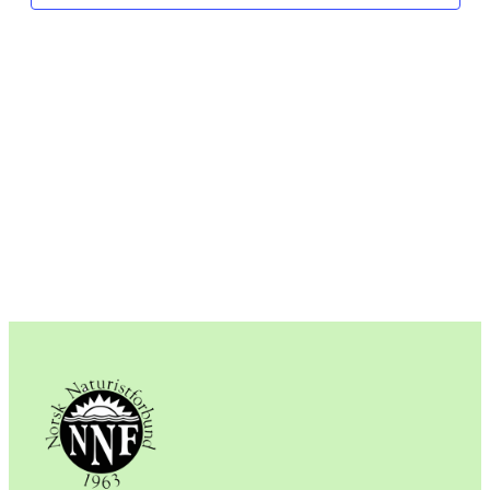
View
Navig