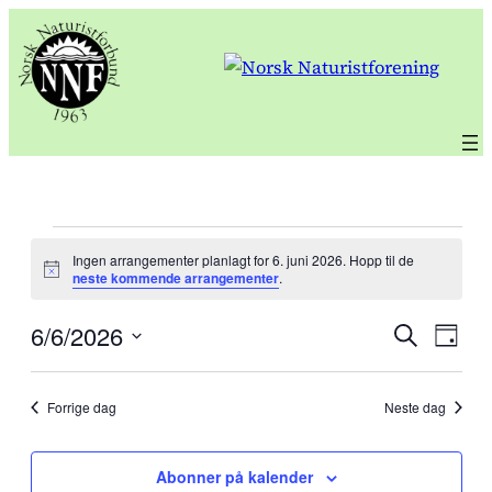
Arrangementer
Ingen arrangementer planlagt for 6. juni 2026. Hopp til de
Notice
neste kommende arrangementer
.
for
6/6/2026
Arra
6.
Søk
Ar
Dag
Velg
juni
Sear
Vi
dato.
Forrige dag
Neste dag
2026
and
Na
Abonner på kalender