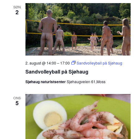
SØN
2
2. august @ 14:00
–
17:00
Sandvolleyball på Sjøhaug
Sandvolleyball på Sjøhaug
Sjøhaug naturistsenter
Sjøhaugveien 61,Moss
ONS
5