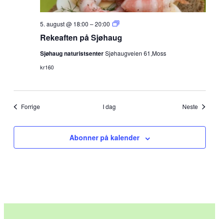
Rekeaften
5. august @ 18:00
–
20:00
på
Rekeaften på Sjøhaug
Sjøhaug
Sjøhaug naturistsenter
Sjøhaugveien 61,Moss
kr160
Arrangementer
Arrang
Forrige
I dag
Neste
Abonner på kalender