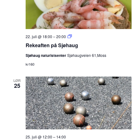
Navig
Rekeaften
22. juli @ 18:00
–
20:00
på
Rekeaften på Sjøhaug
Sjøhaug
Sjøhaug naturistsenter
Sjøhaugveien 61,Moss
kr160
LØR
25
25. juli @ 12:00
–
14:00