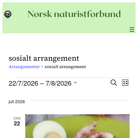
sosialt arrangement
Arrangementer
sosialt arrangement
Arrangementer
22/7/2026
 – 
7/8/2026
Arra
Søk
Ar
Liste
Velg
Sear
Vi
dato.
juli 2026
and
Na
ONS
22
View