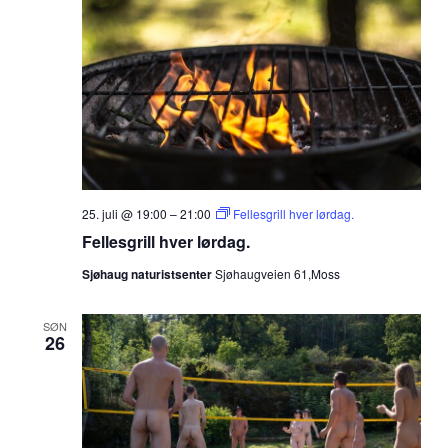
25. juli @ 19:00
–
21:00
Fellesgrill hver lørdag.
Fellesgrill hver lørdag.
Sjøhaug naturistsenter
Sjøhaugveien 61,Moss
SØN
26