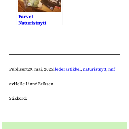
Farvel
Naturistnytt
Publisert
29. mai, 2025
i
lederartikkel
, 
naturistnytt
, 
nnf
av
Helle Linné Eriksen
Stikkord: