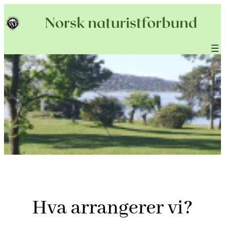
Hopp
til
innhold
Hva arrangerer vi?