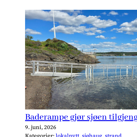
Baderampe gjør sjøen tilgjenge
9. juni, 2026
Kategorier:
lokalnytt
, 
sjøhaug
, 
strand