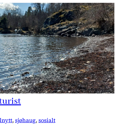
turist
lnytt
, 
sjøhaug
, 
sosialt