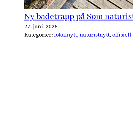
Ny badetrapp på Søm naturis
27. juni, 2026
Kategorier:
lokalnytt
, 
naturistnytt
, 
offisiell