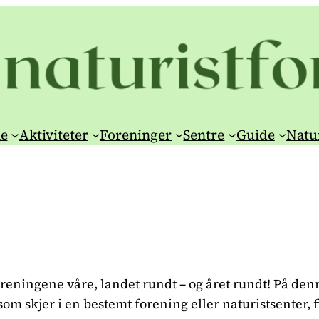
e
Aktiviteter
Foreninger
Sentre
Guide
Natu
reningene våre, landet rundt – og året rundt! På denn
om skjer i en bestemt forening eller naturistsenter, 