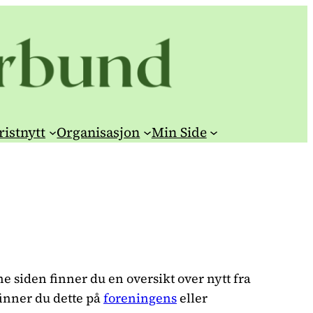
ristnytt
Organisasjon
Min Side
e siden finner du en oversikt over nytt fra
finner du dette på
foreningens
eller