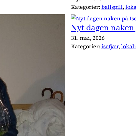
Kategorier:
ballspill
, 
loka
Nyt dagen naken 
31. mai, 2026
Kategorier:
isefjær
, 
lokal