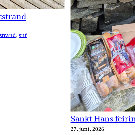
tstrand
 strand
, 
snf
Sankt Hans feiri
27. juni, 2026