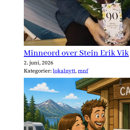
Minneord over Stein Erik Vik
2. juni, 2026
Kategorier:
lokalnytt
, 
mnf