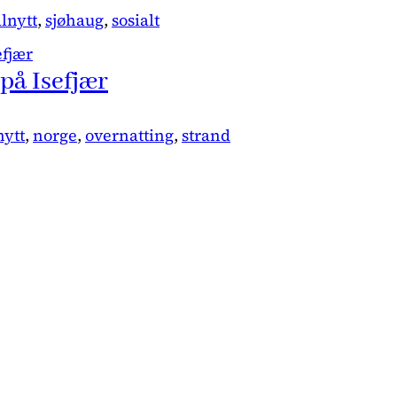
lnytt
, 
sjøhaug
, 
sosialt
på Isefjær
nytt
, 
norge
, 
overnatting
, 
strand