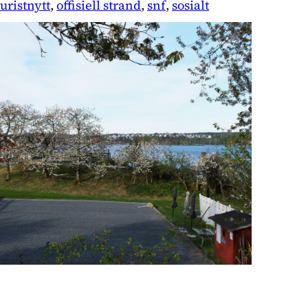
uristnytt
, 
offisiell strand
, 
snf
, 
sosialt