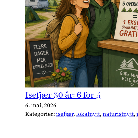
Isefjær 30 år: 6 for 5
6. mai, 2026
Kategorier:
isefjær
, 
lokalnytt
, 
naturistnytt
, 