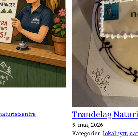
Trøndelag Naturi
naturistsentre
5. mai, 2026
Kategorier:
lokalnytt
, 
nat