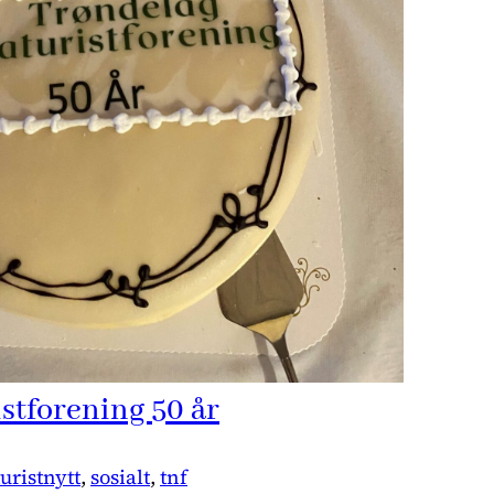
stforening 50 år
uristnytt
, 
sosialt
, 
tnf