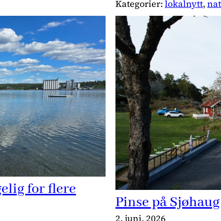
Kategorier:
lokalnytt
, 
nat
lig for flere
Pinse på Sjøhaug
2. juni, 2026