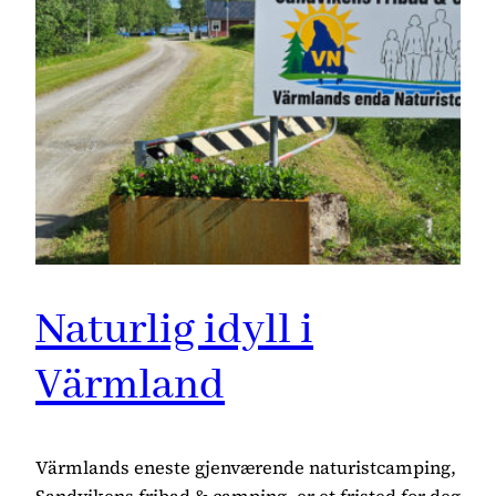
Naturlig idyll i
Värmland
Värmlands eneste gjenværende naturistcamping,
Sandvikens fribad & camping, er et fristed for deg