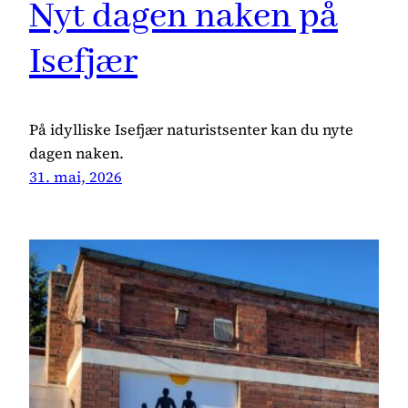
Nyt dagen naken på
Isefjær
På idylliske Isefjær naturistsenter kan du nyte
dagen naken.
31. mai, 2026