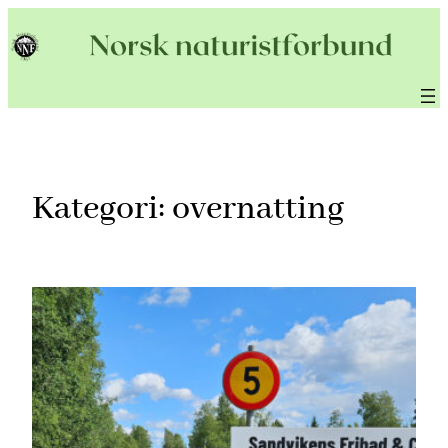
Hopp
til
innhold
Kategori:
overnatting