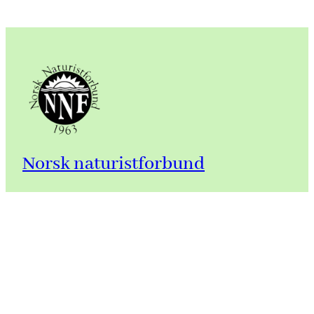
Norsk naturistforbund
Adresse:
Norsk naturistforbund
Vestbyveien 23F
0976 Oslo
For e-post til NNF, foreninger eller sentre, se
«Kontakt oss» på det enkelte organisasjonsledd.