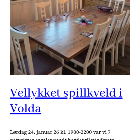
Vellykket spillkveld i
Volda
Lørdag 24. januar 26 kl. 1900-2200 var vi 7
naturister samlet rundt bordet til vår første