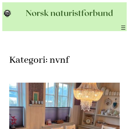
Hopp
til
innhold
Kategori:
nvnf