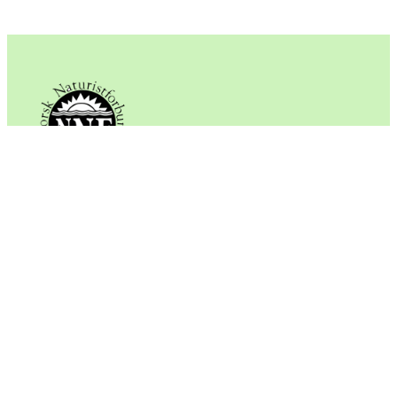
Norsk naturistforbund
Adresse:
Norsk naturistforbund
Vestbyveien 23F
0976 Oslo
For e-post til NNF, foreninger eller sentre, se
«Kontakt oss» på det enkelte organisasjonsledd.