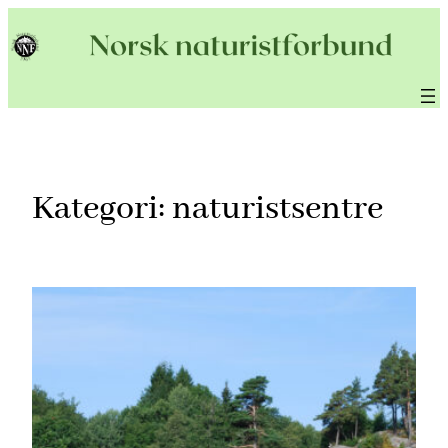
Hopp
til
innhold
Kategori:
naturistsentre