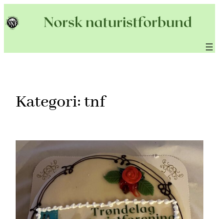
Hopp
til
innhold
Kategori:
tnf