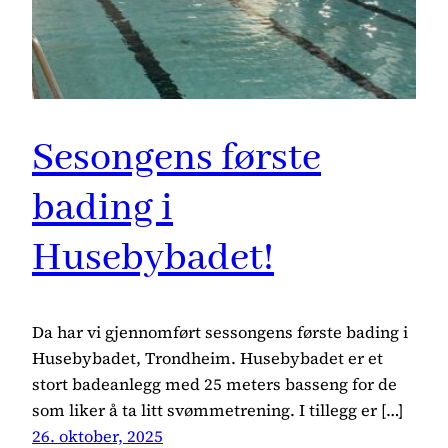
Sesongens første
bading i
Husebybadet!
Da har vi gjennomført sessongens første bading i
Husebybadet, Trondheim. Husebybadet er et
stort badeanlegg med 25 meters basseng for de
som liker å ta litt svømmetrening. I tillegg er […]
26. oktober, 2025