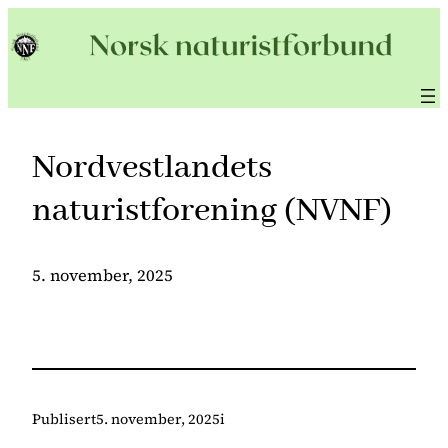
Hopp
til
innhold
Nordvestlandets
naturistforening (NVNF)
5. november, 2025
Publisert
5. november, 2025
i