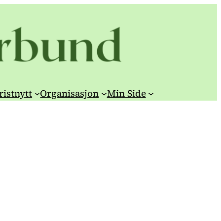
ristnytt
Organisasjon
Min Side