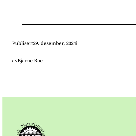
Publisert
29. desember, 2024
i
av
Bjarne Roe