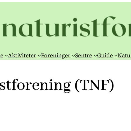
e
Aktiviteter
Foreninger
Sentre
Guide
Natu
stforening (TNF)