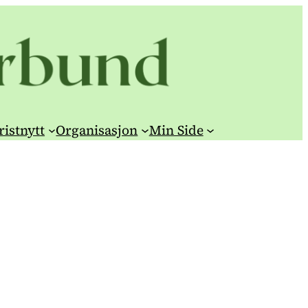
ristnytt
Organisasjon
Min Side