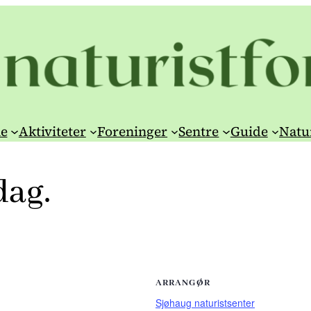
e
Aktiviteter
Foreninger
Sentre
Guide
Natu
dag.
ARRANGØR
Sjøhaug naturistsenter