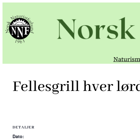
Hopp
til
innhold
Naturism
Fellesgrill hver lør
DETALJER
Dato: