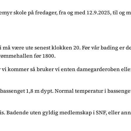
yr skole på fredager, fra og med 12.9.2025, til og me
Vi må være ute senest klokken 20. Før vår bading er d
 svømmehallen før 1800.
r vi kommer så bruker vi enten damegarderoben elle
r bassenget 1,8 m dypt. Normal temperatur i bassenge
atis. Badende uten gyldig medlemskap i SNF, eller an