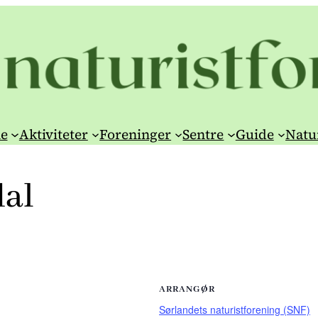
e
Aktiviteter
Foreninger
Sentre
Guide
Natu
dal
ARRANGØR
Sørlandets naturistforening (SNF)