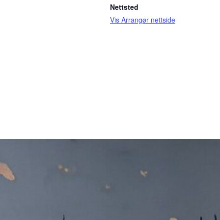
Nettsted
Vis Arrangør nettside