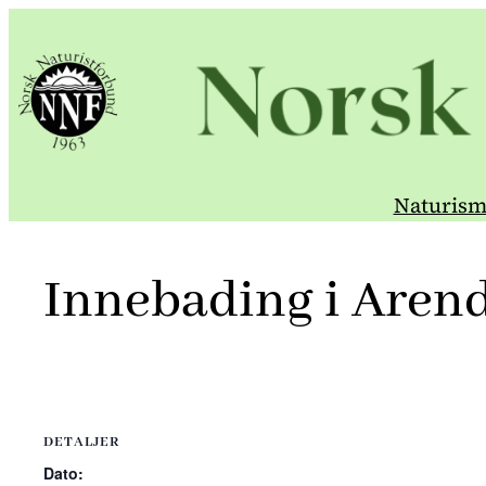
Hopp
til
innhold
Naturism
Innebading i Aren
DETALJER
Dato: