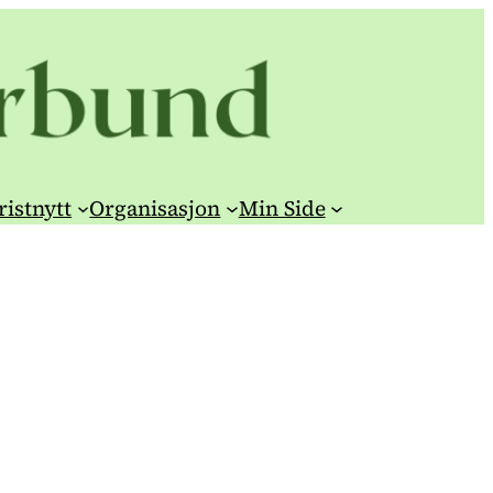
ristnytt
Organisasjon
Min Side