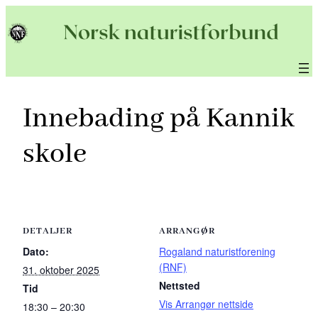
Hopp
til
innhold
Innebading på Kannik
skole
DETALJER
ARRANGØR
Dato:
Rogaland naturistforening
(RNF)
31. oktober 2025
Nettsted
Tid
Vis Arrangør nettside
18:30 – 20:30