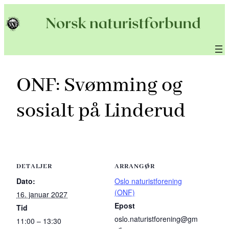
Hopp
til
innhold
ONF: Svømming og
sosialt på Linderud
DETALJER
ARRANGØR
Dato:
Oslo naturistforening
(ONF)
16. januar 2027
Epost
Tid
oslo.naturistforening@gm
11:00 – 13:30