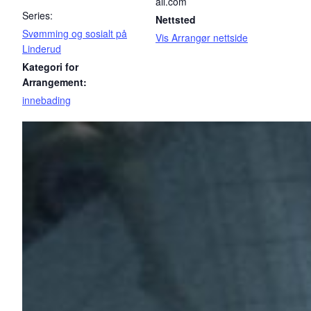
ail.com
Series:
Nettsted
Svømming og sosialt på
Vis Arrangør nettside
Linderud
Kategori for
Arrangement:
innebading