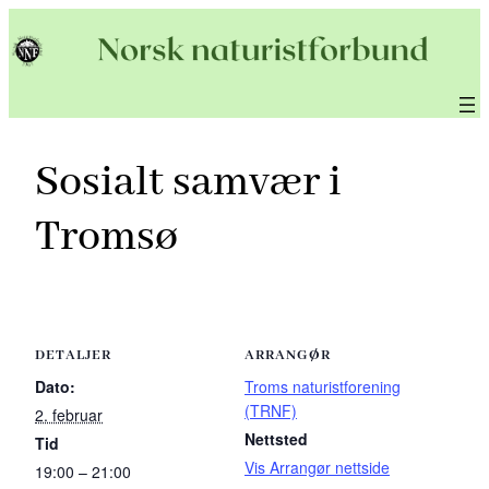
Hopp
til
innhold
Sosialt samvær i
Tromsø
DETALJER
ARRANGØR
Dato:
Troms naturistforening
(TRNF)
2. februar
Nettsted
Tid
Vis Arrangør nettside
19:00 – 21:00