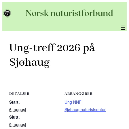
Hopp
til
innhold
Ung-treff 2026 på
Sjøhaug
DETALJER
ARRANGØRER
Start:
Ung NNF
6. august
Sjøhaug naturistsenter
Slutt:
9. august