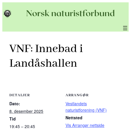
Hopp
til
innhold
VNF: Innebad i
Landåshallen
DETALJER
ARRANGØR
Dato:
Vestlandets
naturistforening (VNF)
8. desember 2025
Nettsted
Tid
Vis Arrangør nettside
19:45 – 20:45