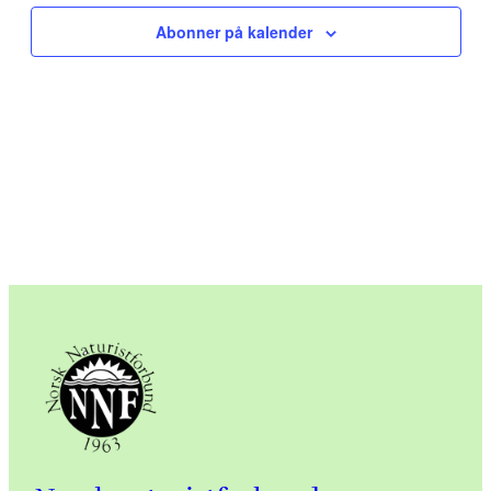
and
Na
Abonner på kalender
View
Navig