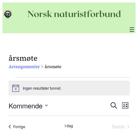
årsmøte
Arrangementer
årsmøte
Arrangementer
Ingen resultater funnet.
Notice
Kommende
Arra
Søk
Ar
Liste
Velg
Sear
Vi
dato.
I dag
Neste
Arrangementer
Forrige
Arrange