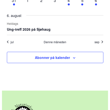
1
0
0
0
1
2
1
31
1
2
3
4
5
6
arrangement
arrangementer
arrangementer
arrangementer
arrangement
arrangementer
arrange
6. august
Heldags
Ung-treff 2026 på Sjøhaug
jul
Denne måneden
sep
Abonner på kalender