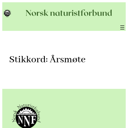
Hopp
til
innhold
Stikkord:
Årsmøte