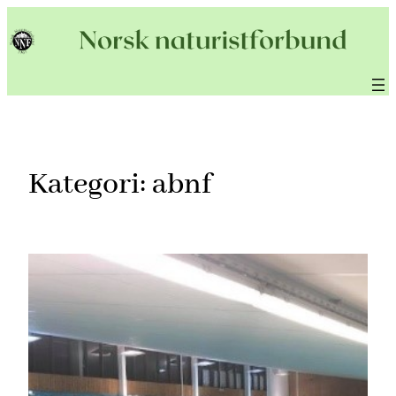
Hopp
til
innhold
Kategori:
abnf