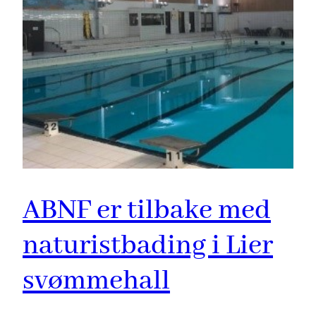
ABNF er tilbake med
naturistbading i Lier
svømmehall