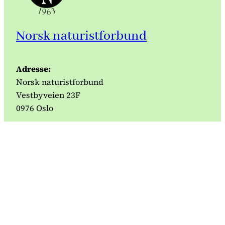
Norsk naturistforbund
Adresse:
Norsk naturistforbund
Vestbyveien 23F
0976 Oslo
For e-post til NNF, foreninger eller sentre, se
«Kontakt oss» på det enkelte organisasjonsledd.
Facebook
Bluesky