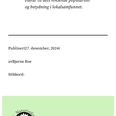
og betydning i lokalsamfunnet.
Publisert
27. desember, 2024
i
av
Bjarne Roe
Stikkord: