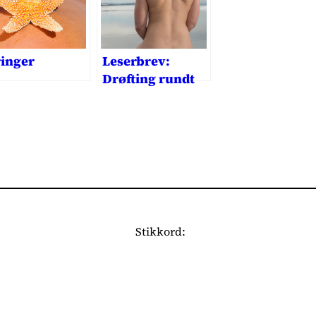
ringer
Leserbrev:
Drøfting rundt
begreper
Stikkord: