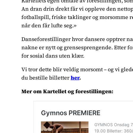
Kartellets egen omtale av forestillingen, s
An dran drin drekt får vi oppleve den nettop
fotballspill, friske taklinger og morsomme re
når den får lufte seg.»
Danseforestillinger hvor dansere opptrer nak
nakne er nytt og grensesprengende. Etter fore
for sosial dans uten klær.
Vi tror dette blir veldig morsomt – og vi gle
du bestille billetter
her
.
Mer om Kartellet og forestillingen: