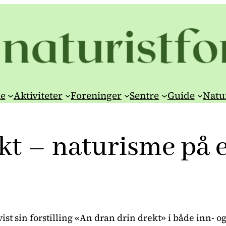
e
Aktiviteter
Foreninger
Sentre
Guide
Natu
kt – naturisme på e
st sin forstilling «An dran drin drekt» i både inn- og