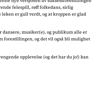
denne nye versjonen av suksessforestillingen
de felespill, røff folkedans, sirlig
 leken er gull verdt, og at kroppen er glad
or dansere, musiker(e), og publikum alle er
 forestillingen, og det vil også bli mulighet
prengende opplevelse (og det har du jo!) kan