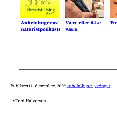
Anbefalinger av
Være eller ikke
Yt
naturistpodkaster
være
og -nyhetsbrev
Publisert
11. desember, 2025
i
anbefalinger
, 
ytringer
av
Fred Halvorsen