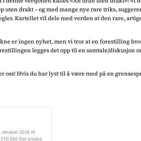
om i denne versjonen kalles «An dran uten drakt»: «I 
p uten drakt – og med mange nye rare triks, suggereren
gler. Kartellet vil dele med verden at den rare, artige
ne er ingen nyhet, men vi tror at en forestilling hv
stillingen legges det opp til en samtale/diskusjon om
der oss! Hvis du har lyst til å være med på en grenses