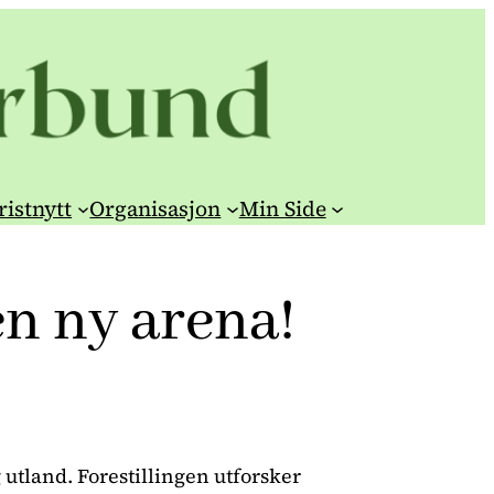
ristnytt
Organisasjon
Min Side
n ny arena!
 utland. Forestillingen utforsker