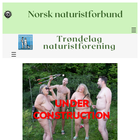
Hopp
til
innhold