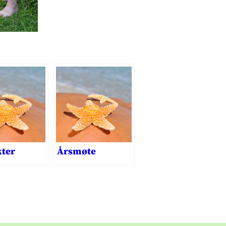
kter
Årsmøte