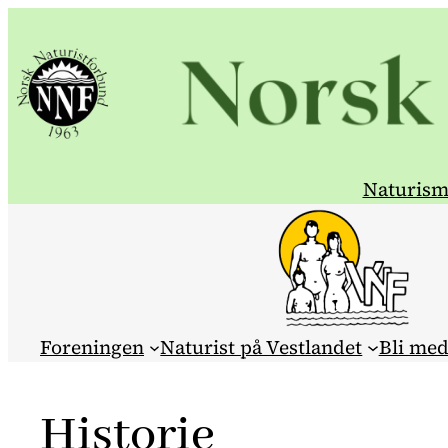
Hopp
til
innhold
Naturism
Foreningen
Naturist på Vestlandet
Bli me
Historie