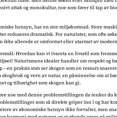
ektfull måte. Men denne søken etter samspill med na
nsivt uttak og monokultur, noe som fører til tap av b
omiske hensyn, har en stor miljøkostnad. Store mask
er reduseres dramatisk. For naturister, som ofte søke
m ikke allerede er omformet eller utarmet av modern
ørsmål: Hvordan kan vi ivareta en livsstil som fre
 miljøet? Naturismens idealer handler om respekt og
kap – en praksis som ser skogen som en ressurs snare
m skogbruk og vern av natur, en påminnelse om at bær
et og tilhørighet som skogen kan gi.
gjøre noe med denne problemstillingen da tenker du ka
problemstillinger som så direkte griper inn i og har ko
geiere av økonomiske hensyn ikke forvalter, men snare
er harmoni med naturen og et økende press på miljøe