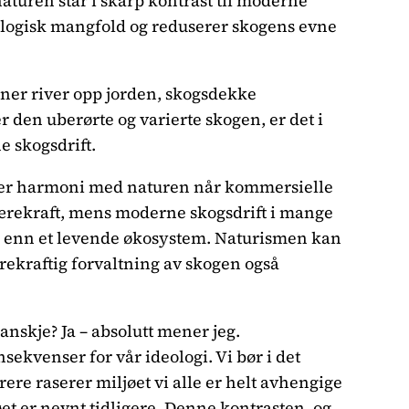
turen står i skarp kontrast til moderne
iologisk mangfold og reduserer skogens evne
iner river opp jorden, skogsdekke
r den uberørte og varierte skogen, er det i
e skogsdrift.
mmer harmoni med naturen når kommersielle
 bærekraft, mens moderne skogsdrift i mange
re enn et levende økosystem. Naturismen kan
ekraftig forvaltning av skogen også
nskje? Ja – absolutt mener jeg.
nsekvenser for vår ideologi. Vi bør i det
re raserer miljøet vi alle er helt avhengige
t er nevnt tidligere. Denne kontrasten, og