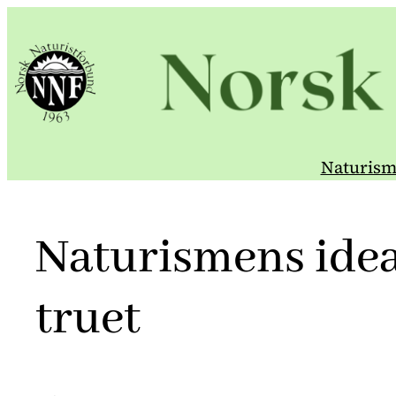
Hopp
til
innhold
Naturism
Naturismens idea
truet