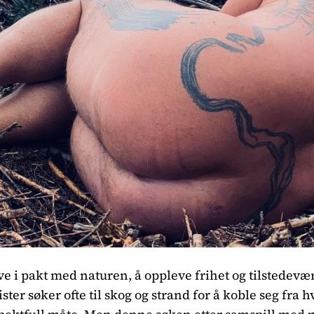
 i pakt med naturen, å oppleve frihet og tilstedevære
ster søker ofte til skog og strand for å koble seg fra