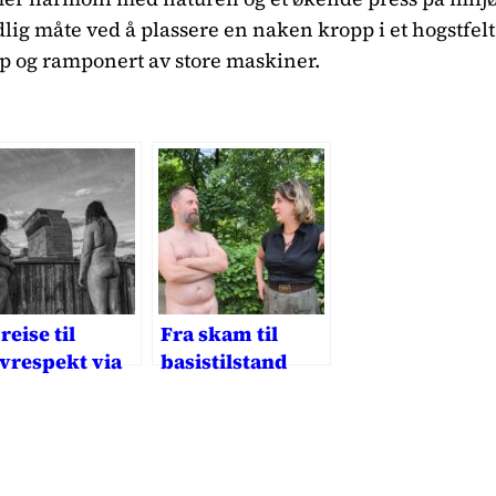
dlig måte ved å plassere en naken kropp i et hogstfelt
 og ramponert av store maskiner.
reise til
Fra skam til
lvrespekt via
basistilstand
kenhet?