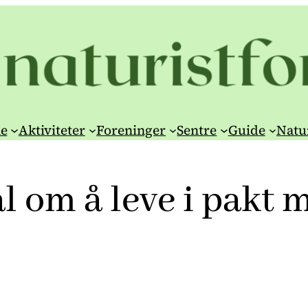
e
Aktiviteter
Foreninger
Sentre
Guide
Natu
l om å leve i pakt 