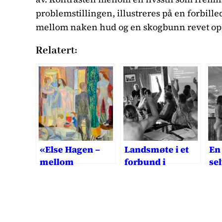
problemstillingen, illustreres på en forbille
mellom naken hud og en skogbunn revet opp
Relatert:
«Else Hagen –
Landsmøte i et
En 
mellom
forbund i
se
mennesker» på
utvikling
na
Nasjonalmuseet
begeistrer