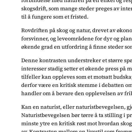
forbindelse med naturen på en enkel og resp
skogsdrift, som mange steder preges av inte
til å fungere som et fristed.
Rovdriften på skog og natur, drevet av økon
forsvinner, og leveområdene for dyr og plant
økende grad en utfordring å finne steder so
Denne kontrasten understreker et større sp
interesser stadig setter et økende press på
tilfeller kan oppleves som et motsatt buds
derfor være en kritisk stemme i debatten o
handler om å bevare den opplevelsen av frih
Kan en naturist, eller naturistbevegelsen, 
Naturistbevegelsen bør tørre å ta stilling i 
minste ytre en kritisk røst mot hvordan sko
av. Kontrasten mellom en livsstil som fremm